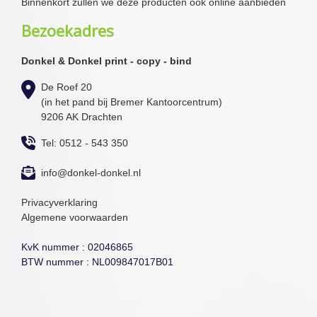
Binnenkort zullen we deze producten ook online aanbieden
Bezoekadres
Donkel & Donkel print - copy - bind
De Roef 20
(in het pand bij Bremer Kantoorcentrum)
9206 AK Drachten
Tel: 0512 - 543 350
info@donkel-donkel.nl
Privacyverklaring
Algemene voorwaarden
KvK nummer : 02046865
BTW nummer : NL009847017B01