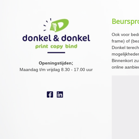
Beurspr
Ook voor bedr
frame) of (be
Donkel terech
mogelijkhede
Binnenkort zu
Openingstijden;
online aanbi
Maandag t/m vrijdag 8.30 - 17.00 uur