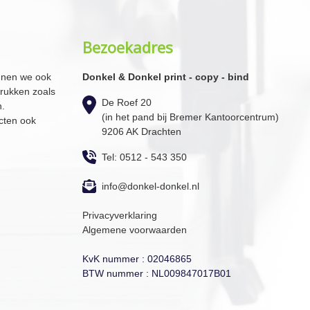
Bezoekadres
nnen we ook
Donkel & Donkel print - copy - bind
drukken zoals
De Roef 20
n.
(in het pand bij Bremer Kantoorcentrum)
cten ook
9206 AK Drachten
Tel: 0512 - 543 350
info@donkel-donkel.nl
Privacyverklaring
Algemene voorwaarden
KvK nummer : 02046865
BTW nummer : NL009847017B01