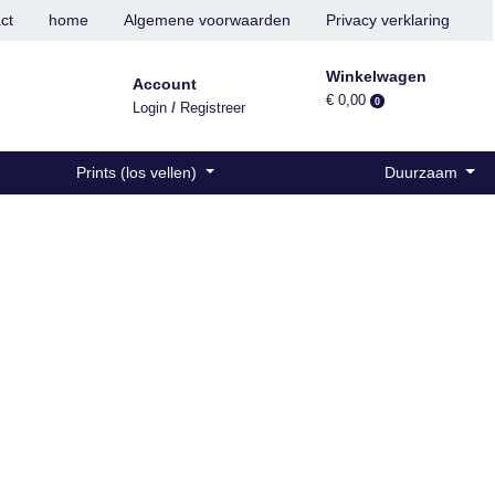
ct
home
Algemene voorwaarden
Privacy verklaring
Winkelwagen
Account
€ 0,00
0
/
Login
Registreer
Prints (los vellen)
Duurzaam